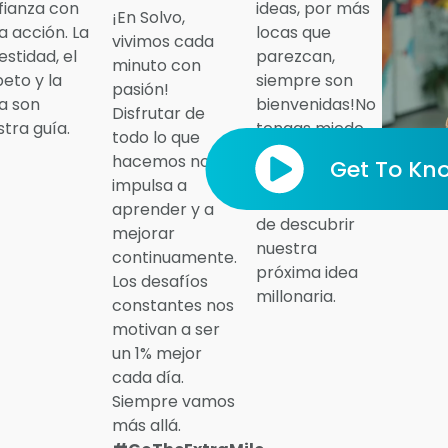
fianza con
ideas, por más
¡En Solvo,
a acción. La
locas que
vivimos cada
stidad, el
parezcan,
minuto con
eto y la
siempre son
pasión!
ca son
bienvenidas!No
Disfrutar de
tra guía.
tengas miedo
todo lo que
de alzar la voz.
hacemos nos
¿Quién sabe?
impulsa a
Tal vez acabas
aprender y a
de descubrir
mejorar
nuestra
continuamente.
próxima idea
Los desafíos
millonaria.
constantes nos
motivan a ser
un 1% mejor
cada día.
Siempre vamos
más allá.