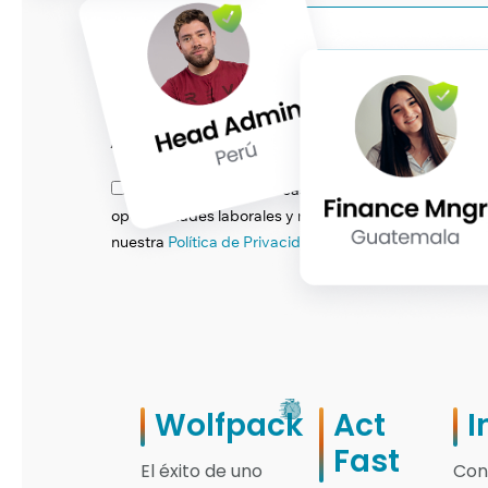
Selecciona un país
Attach CV
Por favor, marca esta casilla si autorizas a Solvo G
oportunidades laborales y nuestras actividades, con b
nuestra
Política de Privacidad.
Wolfpack
Act
I
Fast
El éxito de uno
Con