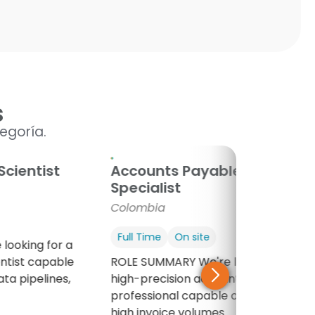
s
egoría.
Scientist
Accounts Payable
Specialist
Colombia
Full Time
On site
looking for a
entist capable
ROLE SUMMARY We're looking for a
ata pipelines,
high-precision accounts payable
professional capable of managing
high invoice volumes...