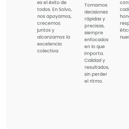
es el éxito de
con
Tomamos
todos. En Solvo,
cad
decisiones
nos apoyamos,
hone
rápidas y
crecemos
resp
precisas,
juntos y
éti
siempre
alcanzamos la
nues
enfocados
excelencia
en lo que
colectiva.
importa.
Calidad y
resultados,
sin perder
el ritmo.