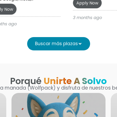
Apply Now
ly Now
3 months ago
ths ago
Buscar más plazas
Porqué
Unirte A Solvo
la manada (Wolfpack) y disfruta de nuestros be