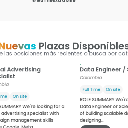
#GoTheExtraMile
Nuevas
Plazas Disponible
 las posiciones más recientes o busca por cat
tal Advertising
Data Engineer / 
ialist
Colombia
mbia
Full Time
On site
Time
On site
ROLE SUMMARY We're 
SUMMARY We're looking for a
Data Engineer or Sci
l advertising specialist with
of building scalable d
ign management skills
designing...
 Google, Meta,...