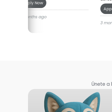
Apply Now
App
3 months ago
3 mon
Únete a 