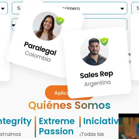
Selecciona un país primero
lobal a procesar tus datos personales (incluso fuera de tu país de resi
ase en perfiles creados a partir de la información obtenida, incluida 
Aplica Ahora
Quiénes Somos
ntegrity
Extreme
Iniciative
Passion
struimos
¡Todas las