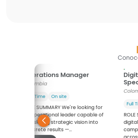
Conoce
Operations Manager
Digi
Spec
Colombia
Colo
Full Time
On site
Full 
r a
ROLE SUMMARY We're looking for
an operational leader capable of
ROLE 
ing
translating strategic vision into
digita
concrete results —...
campa
across