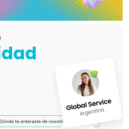
?
idad