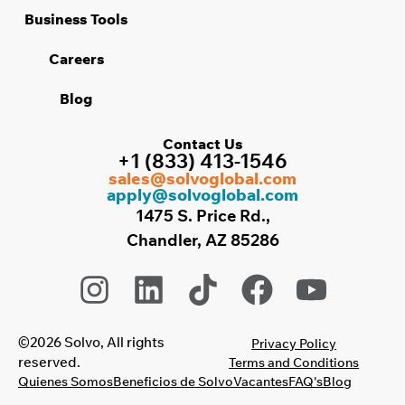
Business Tools
Careers
Blog
Contact Us
+1 (833) 413-1546
sales@solvoglobal.com
apply@solvoglobal.com
1475 S. Price Rd.,
Chandler, AZ 85286
©2026 Solvo, All rights
Privacy Policy
reserved.
Terms and Conditions
Quienes Somos
Beneficios de Solvo
Vacantes
FAQ's
Blog